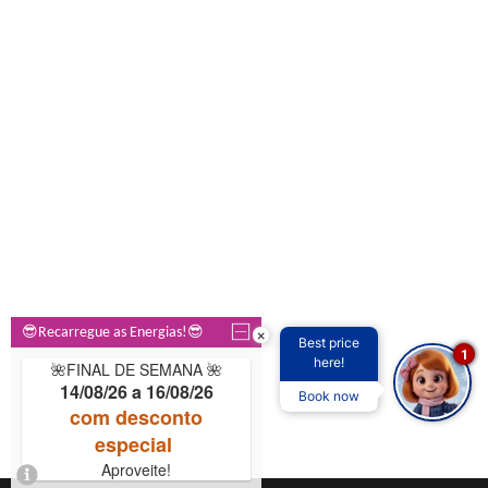
×
Best price
1
here!
Book now