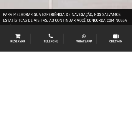
PARA MELHORAR SUA EXPERIÊNCIA DE NAVEGAÇÃO, NÓS SALVAMOS
ESTATÍSTICAS DE VISITAS. AO CONTINUAR VOCÊ CONCORDA COM NOSSA
POLÍTICA DE PRIVACIDADE
.
ACEITAR E FECHAR
WHATSAPP
RESERVAR
TELEFONE
CHECK-IN