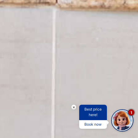
×
Best price
1
here!
Book now